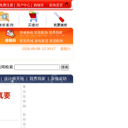
免费注册
|
用户中心
|
购物车
装饰首页
装修验收
软装配饰
我秀我家
家居商城
家电家居
家居配饰
2026-08-08 12:30:18
星期六
新闻检索
设计师天地
我秀我家
装修采访
|
|
|
粤
东
真要
装
饰
网
新
闻
资