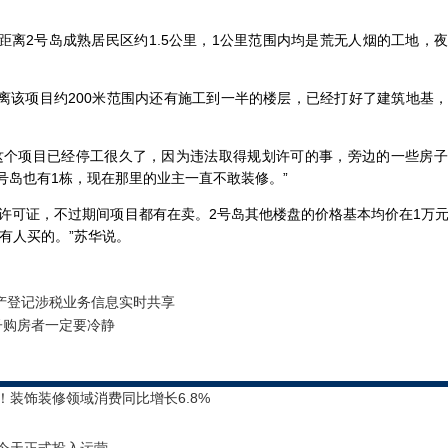
距离2号岛成熟居民区约1.5公里，1公里范围内均是荒无人烟的工地，
离该项目约200米范围内还有施工到一半的楼层，已经打好了建筑地基
这个项目已经停工很久了，因为违法取得规划许可的事，旁边的一些房
号岛也有1栋，现在那里的业主一直不敢装修。”
来许可证，不过期间项目都有在卖。2号岛其他楼盘的价格基本均价在1万
是有人买的。”苏华说。
动产登记涉税业务信息实时共享
子购房者一定要冷静
！装饰装修领域消费同比增长6.8%