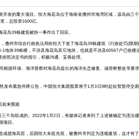
资开发的重大项目。恒大海花岛位于海南省儋州市海湾区域，该岛由三
里，总投资1600亿。
海花岛39栋建筑被拆一事作出了回应。
0日，儋州市综合行政执法局给恒大下发了海花岛39栋建筑《行政处罚(限期
4-1地块39栋楼，不涉及海花岛其它地块，也就是不涉及60567户已收楼业
将按照决定书的指引，积极沟通、妥善处理。
，公司根据环保、海洋督察对海花岛提出的海洋生态修复、涵管桥整改等要
突然发布紧急停牌公告，中国恒大集团股票将于1月3日9时起短暂暂停交
民前来围观
号三个岛组成的。2022年1月2日，有媒体记者来到了上述被确定为违法
)期项目。
造成揽海高层，后因恒大未批先筑，被儋州市判定为违规建筑，这才有