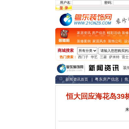
用户名:
密码:
家居资讯
房产信息
精彩活动
装修
装修案例
家居风水
装饰公司
设
商城搜索
热门搜索：
西门子
华艺
三菱
萨米特
雷士
装
粤东房产信息
焦
新闻资讯首页
|
|
恒大回应海花岛39
来