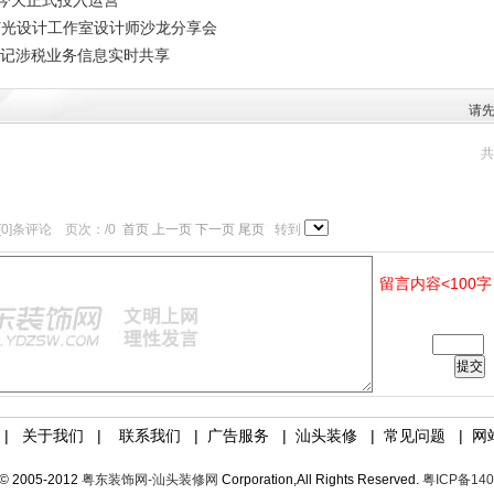
心今天正式投入运营
灯光设计工作室设计师沙龙分享会
产登记涉税业务信息实时共享
请
共
[0]条评论 页次：/0
首页 上一页
下一页 尾页
转到
留言内容<100字
验证码:
|
关于我们
|
联系我们
|
广告服务
|
汕头装修
|
常见问题
|
网
 © 2005-2012
粤东装饰网-汕头装修网
Corporation,All Rights Reserved.
粤ICP备140