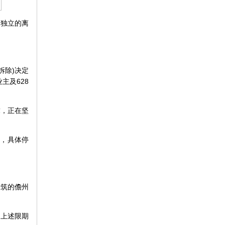
个独立的离
拆除)决定
主及628
求，正在坚
易，具体停
建筑的儋州
了上述限期