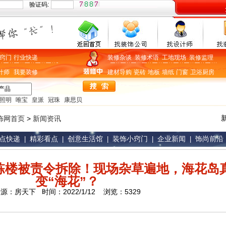
验证码:
窍门
行业快递
装修杂谈
装修术语
工地现场
装修监理
计师
我要装修
建材导购
瓷砖
地板
墙纸
门窗
卫浴
厨房
照明
唯宝
皇派
冠珠
康思贝
饰网首页
>
新闻资讯
点快递
精彩看点
创意生活馆
装饰小窍门
企业新闻
饰尚前沿
|
|
|
|
|
栋楼被责令拆除！现场杂草遍地，海花岛
变“海花”？
源：房天下 时间：2022/1/12 浏览：5329