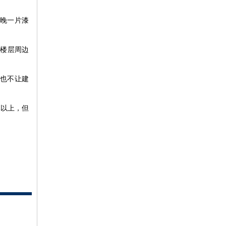
夜晚一片漆
，楼层周边
子也不让建
元以上，但