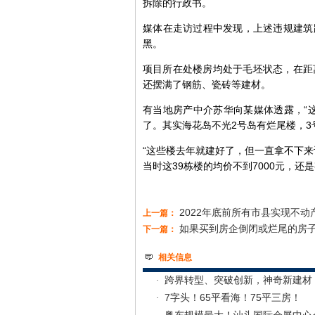
拆除的行政书。
媒体在走访过程中发现，上述违规建筑
黑。
项目所在处楼房均处于毛坯状态，在距
还摆满了钢筋、瓷砖等建材。
有当地房产中介苏华向某媒体透露，“
了。其实海花岛不光2号岛有烂尾楼，3
“这些楼去年就建好了，但一直拿不下
当时这39栋楼的均价不到7000元，还
2022年底前所有市县实现不
上一篇：
如果买到房企倒闭或烂尾的房
下一篇：
相关信息
跨界转型、突破创新，神奇新建材
7字头！65平看海！75平三房！