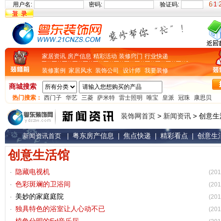
用户名:
密码:
验证码:
家居资讯
房产信息
精彩活动
装修窍门
行业快递
装修案例
家居风水
装饰公司
设计师
我要装修
商城搜索
热门搜索：
西门子
华艺
三菱
萨米特
雷士照明
唯宝
皇派
冠珠
康思贝
装饰网首页
>
新闻资讯
> 创意
粤东房产信息
焦点快递
精彩看点
创意生
新闻资讯首页
|
|
|
|
创意生活馆
隐藏电视机
(201
色彩斑斓的卫浴间
(201
美妙的家庭庭院
(201
独具特色的浴室让人心动不已
(201