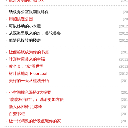
棱角分明的Erl音乐厅
(201
纸板办公室很潮很环保
(20
用蹦跳逛公园
(20
可以移动的小木屋
(2012
从深海里飘来的灯，美轮美奂
(2012
能随风旋转的楼房
(2012
让便签纸成为你的书桌
(201
叶形树屋带来的幸福
(2012
败个巢，“窝”看世界
(2012
树叶落地灯 FloorLeaf
(2012
美好的一天从梳洗开始
(201
小空间撞色混搭3大提案
(201
“跷跷板浴缸”，让洗浴更加方便
(201
懒人休闲椅 足球椅
(201
百变书柜
(201
让一张精致的沙发点缀你的家
(201