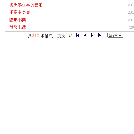
澳洲墨尔本的云宅
(201
乐高变身桌
(201
隐形书架
(201
骷髅电话
(20
共
316
条信息 页次:
1
/
8