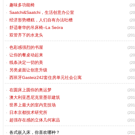
趣味多功能椅
(20
Saatchi&Saatchi，生活创意办公室
(20
经济形势糟糕，人们自有办法吐槽
(20
舒适奢华的吊床椅–La Seóra
(201
双管齐下的水龙头
(201
色彩感强烈的书屋
(201
让你的餐桌动起来
(20
线条决定一切的美
(20
另类桌面让创意升级
(20
西班牙Gasteiz242套住房单元社会公寓
(201
在圆床上圆你的奥运梦
(201
澳大利亚悉尼克里墨菲建筑
(201
世界上最大的室内竞技场
(201
日本京都技术研究所
(201
超强存在感的立体几何家品
(201
各式嵌入床，你喜欢哪种？
(201