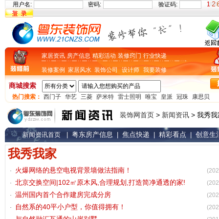
用户名:
密码:
验证码:
家居资讯
房产信息
精彩活动
装修窍门
行业快递
装修案例
家居风水
装饰公司
设计师
我要装修
商城搜索
热门搜索：
西门子
华艺
三菱
萨米特
雷士照明
唯宝
皇派
冠珠
康思贝
装饰网首页
>
新闻资讯
> 我秀我
粤东房产信息
焦点快递
精彩看点
创意生
新闻资讯首页
|
|
|
|
我秀我家
火爆网络的悬空电视背景墙做法指南！
(202
北京交换空间|102㎡原木风,合理规划,打造简净通透的家!
(202
温州国内首个合作建房完成分房
(202
自然系的40平小户型，你值得拥有！
(202