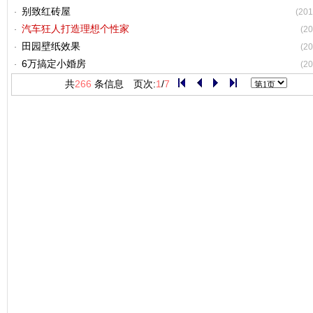
别致红砖屋
(201
汽车狂人打造理想个性家
(20
田园壁纸效果
(20
6万搞定小婚房
(20
共
266
条信息 页次:
1
/
7