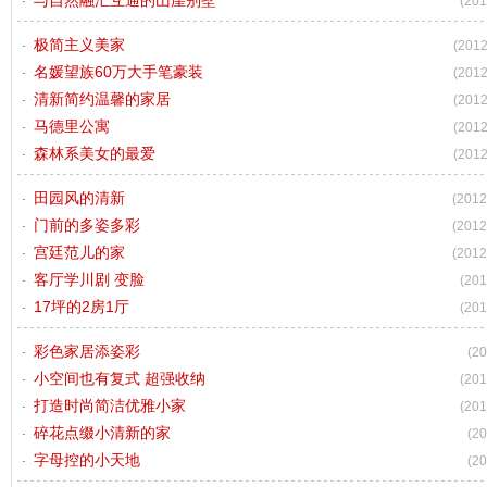
与自然融汇互通的山崖别墅
(201
极简主义美家
(2012
名媛望族60万大手笔豪装
(2012
清新简约温馨的家居
(2012
马德里公寓
(2012
森林系美女的最爱
(2012
田园风的清新
(2012
门前的多姿多彩
(2012
宫廷范儿的家
(2012
客厅学川剧 变脸
(201
17坪的2房1厅
(201
彩色家居添姿彩
(20
小空间也有复式 超强收纳
(201
打造时尚简洁优雅小家
(201
碎花点缀小清新的家
(20
字母控的小天地
(20