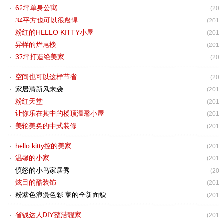
62坪单身公寓
(20
34平方也可以很彪悍
(201
粉红的HELLO KITTY小屋
(201
异样的烂尾楼
(201
37坪打造绝美家
(20
空间也可以这样节省
(20
家居清新风来袭
(201
粉红天堂
(201
让你乐在其中的楼顶温馨小屋
(201
美轮美奂的中式装修
(201
hello kitty控的美家
(201
温馨的小家
(201
愤怒的小鸟家居秀
(20
炫目的酷装饰
(201
粉紫色浪漫色彩 家的全新面貌
(201
省钱达人DIY整洁靓家
(201