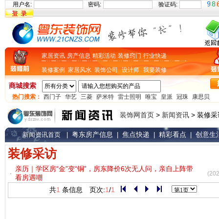
用户名:
密码:
验证码:
家居资讯
房产信息
精彩活动
装修窍门
行业快递
装修案例
家居风水
装饰公司
设计师
我要装修
商城搜索
热门搜索：
西门子
华艺
三菱
萨米特
雷士照明
唯宝
皇派
冠珠
康思贝
装饰网首页
>
新闻资讯
> 装修采
粤东房产信息
焦点快递
精彩看点
创意生
新闻资讯首页
|
|
|
|
装修采访
亲历｜学区房“金”变“铜”，房东降价6次无人问，亲自上阵带
(202
看房遇嘲
共
1
条信息 页次:
1
/
1