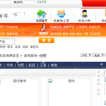
验证码:
窍门
行业快递
装修杂谈
装修术语
工地现场
装修监理
计师
我要装修
建材导购
瓷砖
地板
墙纸
门窗
卫浴
厨房
照明
唯宝
皇派
冠珠
康思贝
东装饰网首页
>
装饰案例
>别墅
房
书房
别墅
跃层
工装
整套
|
|
|
|
|
装
饰
案
例
别
墅