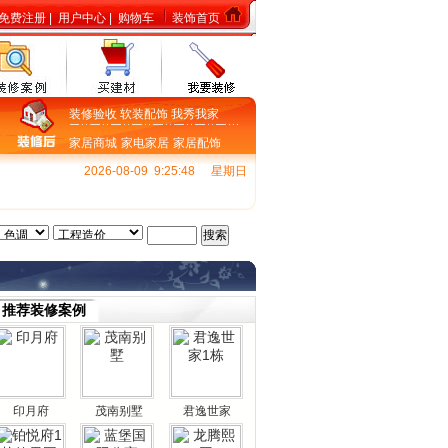
免费注册
|
用户中心
|
购物车
装饰首页
装修验收
软装配饰
我秀我家
家居商城
家电家居
家居配饰
2026-08-09 9:25:48
星期日
推荐装修案例
印月府
茂南别墅
君逸世家