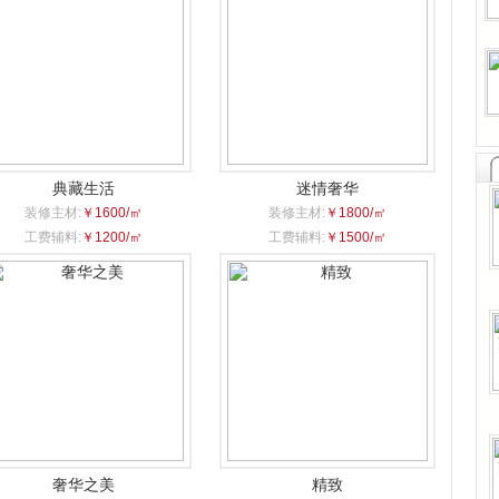
典藏生活
迷情奢华
装修主材:
￥1600/㎡
装修主材:
￥1800/㎡
工费辅料:
￥1200/㎡
工费辅料:
￥1500/㎡
奢华之美
精致