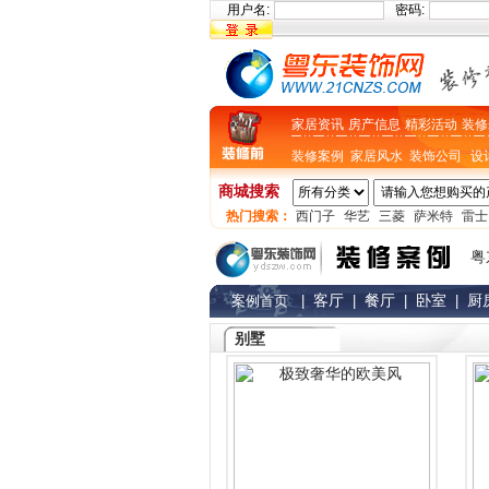
用户名:
密码:
家居资讯
房产信息
精彩活动
装修
装修案例
家居风水
装饰公司
设
商城搜索
热门搜索：
西门子
华艺
三菱
萨米特
雷士
粤
客厅
餐厅
卧室
厨
案例首页
|
|
|
|
别墅