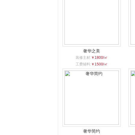
奢华之美
装修主材:
￥1800/㎡
工费辅料:
￥1500/㎡
奢华简约