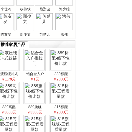
李仕鸿
杨伟钦
蔡烈波
郭少雄
陈友发
郑少文
芮楚儿
洪伟
推荐家居产品
液压缓冲式
铝合金入户
889标配
￥1.79元
￥1元
￥2300元
889高配
889旗舰
815标配
￥3060元
￥3380元
￥2000元