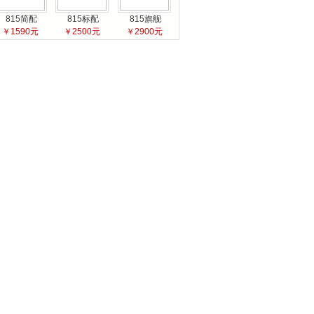
815简配
815标配
815旗舰
￥1590元
￥2500元
￥2900元