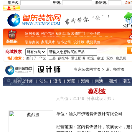
用户名:
密码:
验证码:
家居资讯
房产信息
精彩活动
装修窍门
行业快递
装修案例
家居风水
装饰公司
设计师
我要装修
商城搜索
热门搜索：
西门子
华艺
三菱
萨米特
雷士照明
唯宝
皇派
冠珠
康思贝
粤东装饰网首页
>
设计师首页
汕头
澄海
潮阳
潮南
南澳
潮州
潮安
所有设计师
|
|
|
|
|
|
|
蔡烈波
人气值：21149 分享此设计师：
单位：汕头市伊诺装饰设计有限公司
经营范围：室内装饰设计，装潢设计，建