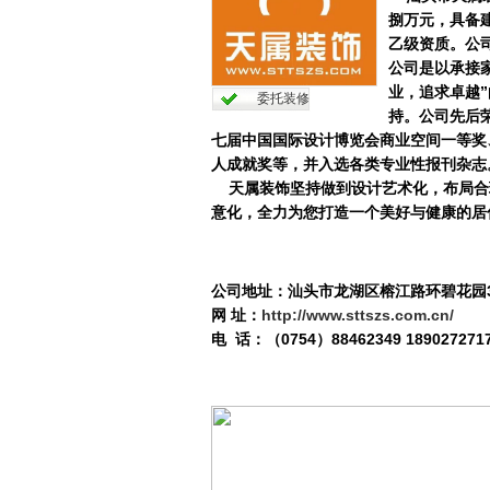
捌万元，具备
乙级资质。公
公司是以承接
业，追求卓越
委托装修
持。公司先后荣
七届中国国际设计博览会商业空间一等奖、
人成就奖等，并入选各类专业性报刊杂志
天属装饰坚持做到设计艺术化，布局合
意化，全力为您打造一个美好与健康的居
公司地址：汕头市龙湖区榕江路环碧花园3栋
网 址：
http://www.sttszs.com.cn/
电 话：（0754）88462349 189027271