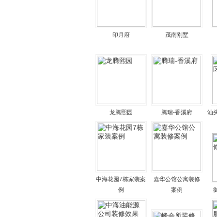
印月府
茂南别墅
龙腾熙园
腾瑞-香溪府
汕
中海花园7栋家装案
嘉华公馆公寓装修
例
案例