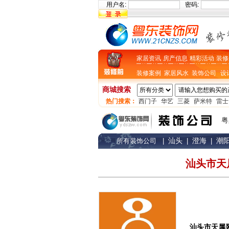
用户名:
密码:
家居资讯
房产信息
精彩活动
装修
装修案例
家居风水
装饰公司
设
商城搜索
热门搜索：
西门子
华艺
三菱
萨米特
雷士
粤
汕头
澄海
潮
所有装饰公司
|
|
|
汕头市天
汕头市天属装