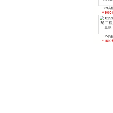
889高
￥3060
815简
￥1590