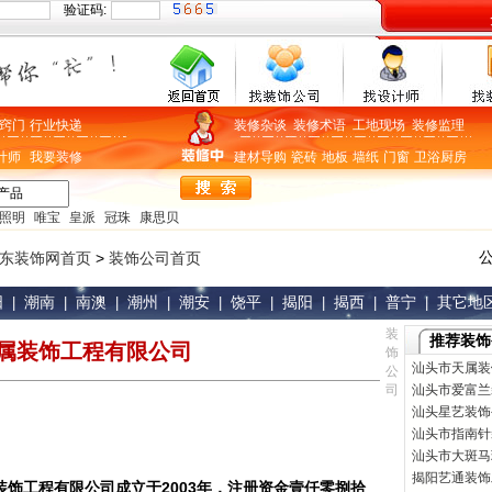
验证码:
窍门
行业快递
装修杂谈
装修术语
工地现场
装修监理
计师
我要装修
建材导购
瓷砖
地板
墙纸
门窗
卫浴
厨房
照明
唯宝
皇派
冠珠
康思贝
东装饰网首页
>
装饰公司首页
阳
潮南
南澳
潮州
潮安
饶平
揭阳
揭西
普宁
其它地
|
|
|
|
|
|
|
|
|
装
推荐装饰
属装饰工程有限公司
饰
汕头市天属装
公
司
汕头市爱富兰
汕头星艺装饰
汕头市指南针
汕头市大斑马
揭阳艺通装饰
饰工程有限公司成立于2003年，注册资金壹仟零捌拾