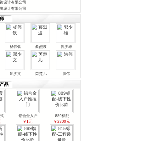
饰设计有限公司
境设计有限公司
师
杨伟钦
蔡烈波
郭少雄
郑少文
芮楚儿
洪伟
产品
式
铝合金入户
889标配
元
￥1元
￥2300元