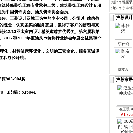
潮州市雅园装
建筑装修装饰工程专业承包二级，建筑装饰工程设计专项
汕头市宇丰环
司为中国装饰协会、汕头装饰协会会员。
推荐设计
家装、工装设计及施工为主的专业公司，公司以“诚信敬
”的理念，认真务实的服务态度，赢得了客户的信赖与支
获12/13亚太室内设计精英邀请赛优秀奖、第六届和第
2012和2013年度汕头市装饰行业协会年度公益奖和个
李仕鸿
。
理化，材料健康环保化，文明施工安全化，服务真诚满
住和办公环境。
陈友发
903-904房
推荐家居
70 .邮 编：515041
液压缓冲
￥1.79