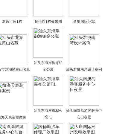
君逸世家1栋
铂悦府1栋效果图
蓝堡国际公寓
汕头东海岸御海铂
头市龙湖区黄山名苑
金公寓
汕头君悦南湾设计案例
汕头东海岸嘉桦公
汕头南澳岛游客服务中
御海天宸装修案例
馆T1
心日夜景