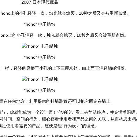
2007 日本现代藏品
“hono” 电子蜡烛
ono上的小孔轻轻一吹，烛光就会熄灭，10秒之后又会被重新点燃。
“hono” 电子蜡烛
划火一样，轻轻的磨擦于小孔的上下三厘米处，由上而下轻轻触碰滑落。
“hono” 电子蜡烛
置在任何地方，利用提供的挂墙装置还可以把它固定在墙上
细节，你就能成为一个
设计师
！”他的设计看上去简洁纯净，并充满着温暖
同时间、空间的行为，细心察看使用者和产品之间的关联，从而构思出精
满足使用者需要的产品。这便是他“行为设计”的理念。
设计一个杯子，很多同学马上就开始在纸上勾画杯子的形状。他引导学生