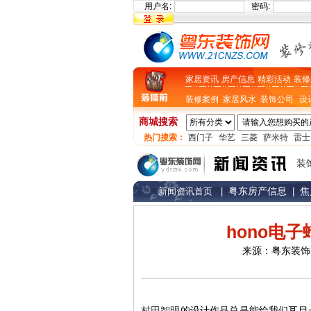
用户名:
密码:
家居资讯
房产信息
精彩活动
装修
装修案例
家居风水
装饰公司
设
商城搜索
热门搜索：
西门子
华艺
三菱
萨米特
雷士
装
粤东房产信息
焦
新闻资讯首页
|
|
hono电
来源：粤东装饰网 w
村田智明
的设计作品总是能给我们耳目