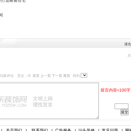
节打造耐看住宅
板间
请
共
[0]条评论 页次：/0
首页 上一页
下一页 尾页
转到
留言内容<100字
验证码:
|
关于我们
|
联系我们
|
广告服务
|
汕头装修
|
常见问题
|
网