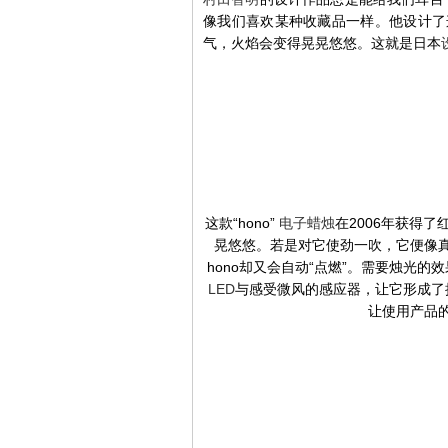
像我们喜欢某种收藏品一样。他设计了
气，火焰会变得晃晃悠悠。这就是日本
这款“hono”
电子蜡烛
在2006年获得了
晃悠悠。若是对它使劲一吹，它便像
hono却又会自动“点燃”。需要烛光的
LED
与感受微风的感应器，让它形成了
让使用产品