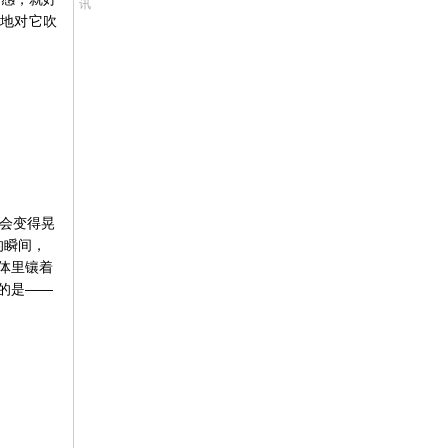
讯
轻地对它吹
焰会变得晃
的瞬间，
灯体里镶着
的是——