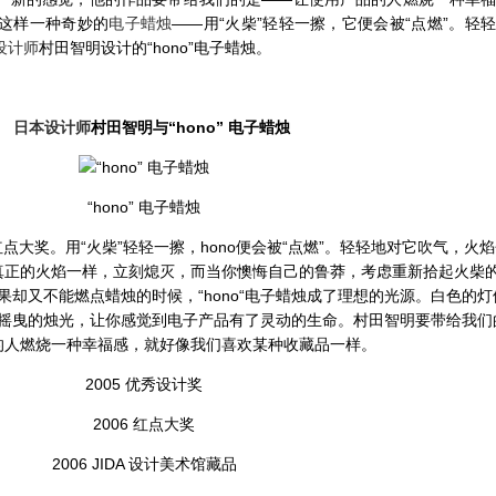
这样一种奇妙的
电子蜡烛
——用“火柴”轻轻一擦，它便会被“点燃”。轻
设计师
村田智明设计的“hono”电子蜡烛。
日本设计师
村田智明与“hono” 电子蜡烛
“hono” 电子蜡烛
红点大奖。用“火柴”轻轻一擦，hono便会被“点燃”。轻轻地对它吹气，火
真正的火焰一样，立刻熄灭，而当你懊悔自己的鲁莽，考虑重新拾起火柴
效果却又不能燃点蜡烛的时候，“hono“电子蜡烛成了理想的光源。白色的
摇曳的烛光，让你感觉到电子产品有了灵动的生命。村田智明要带给我们
的人燃烧一种幸福感，就好像我们喜欢某种收藏品一样。
2005 优秀设计奖
2006 红点大奖
2006 JIDA 设计美术馆藏品