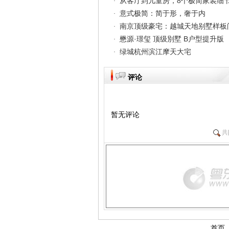
从客厅到儿童房，8个极简家装细
意式极简：简于形，奢于内
南京顶级豪宅：越城天地别墅样
懋源·璟玺 顶级別墅 B户型提升版
绿城杭州滨江摩天大宅
评论
暂无评论
共
首页