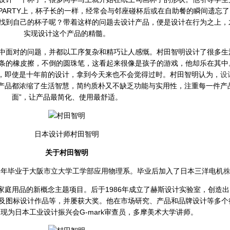
PARTY上，杯子长的一样，经常会与邻座碰杯后或在自助餐的瞬间遗忘
找到自己的杯子呢？带着这样的问题去设计产品，便是设计在行为之上，
实现设计这个产品的精髓。
中面对的问题，并都以工序复杂和精巧让人感慨。村田智明设计了很多生
条的橡皮擦，不倒的圆珠笔，这看起来很像是孩子的游戏，他却乐在其中
扬，即使是十年前的设计，拿到今天来也不会觉得过时。村田智明认为，
设
产品都浓缩了生活智慧，简约质朴又不缺乏功能与实用性，注重每一件产
面”，让产品最简化、使用最舒适。
日本设计师村田智明
关于村田智明
982年毕业于大阪市立大学工学部应用物理系。毕业后加入了日本三洋电机
家庭用品的新概念主题项目。后于1986年成立了赫斯设计实验室，创造
及图标设计作品等，并屡获大奖。他在市场研究、产品和品牌设计等多个
现为日本工业设计振兴会G-mark审查员，多摩美术大学讲师。