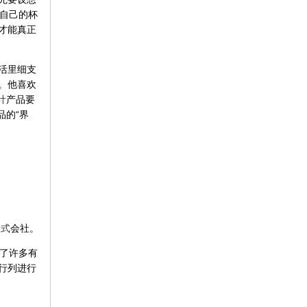
了自己的杯
才能真正
活里细支
。他喜欢
计
产品要
品的“界
株式
会社。
出了许多有
行列进行