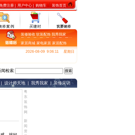
免费注册
|
用户中心
|
购物车
装饰首页
装修验收
软装配饰
我秀我家
家居商城
家电家居
家居配饰
2026-08-09 9:06:12
星期日
新闻检索
设计师天地
我秀我家
装修采访
|
|
|
粤
东
装
饰
网
新
闻
资
福感，就好