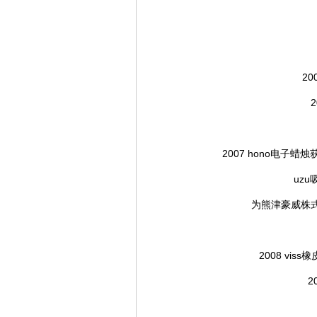
2
2007 hono电
uz
为熊津豪威株
2008 v
2