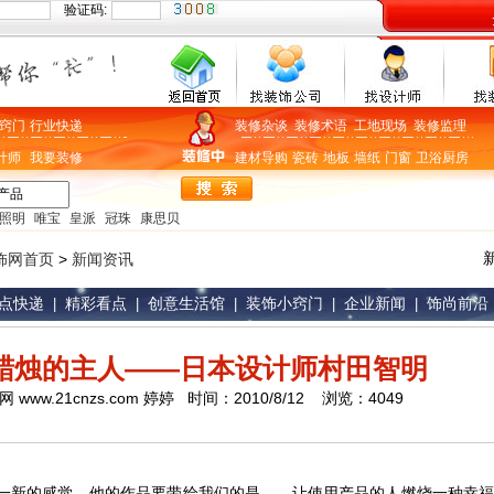
验证码:
窍门
行业快递
装修杂谈
装修术语
工地现场
装修监理
计师
我要装修
建材导购
瓷砖
地板
墙纸
门窗
卫浴
厨房
照明
唯宝
皇派
冠珠
康思贝
饰网首页
>
新闻资讯
点快递
精彩看点
创意生活馆
装饰小窍门
企业新闻
饰尚前沿
|
|
|
|
|
子蜡烛的主人——日本设计师村田智明
ww.21cnzs.com 婷婷 时间：2010/8/12 浏览：4049
一新的感觉，他的作品要带给我们的是——让使用产品的人燃烧一种幸