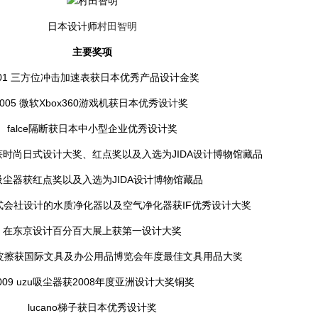
日本设计师
村田智明
主要奖项
001 三方位冲击加速表获日本优秀产品设计金奖
2005 微软Xbox360游戏机获日本优秀设计奖
falce隔断获日本中小型企业优秀设计奖
子蜡烛获时尚日式设计大奖、红点奖以及入选为JIDA设计博物馆藏品
u吸尘器获红点奖以及入选为JIDA设计博物馆藏品
式会社设计的水质净化器以及空气净化器获IF优秀设计大奖
在东京设计百分百大展上获第一设计大奖
iss橡皮擦获国际文具及办公用品博览会年度最佳文具用品大奖
009 uzu吸尘器获2008年度亚洲设计大奖铜奖
lucano梯子获日本优秀设计奖