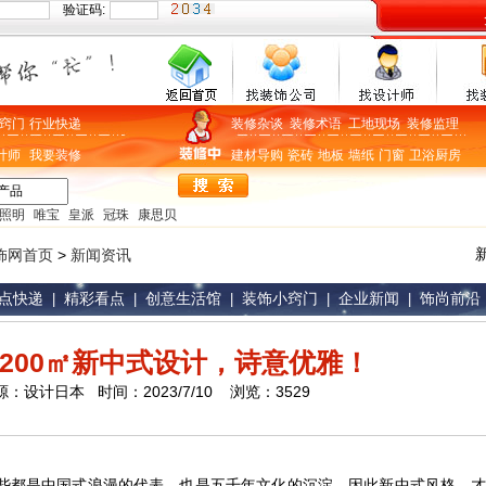
验证码:
窍门
行业快递
装修杂谈
装修术语
工地现场
装修监理
计师
我要装修
建材导购
瓷砖
地板
墙纸
门窗
卫浴
厨房
照明
唯宝
皇派
冠珠
康思贝
饰网首页
>
新闻资讯
点快递
精彩看点
创意生活馆
装饰小窍门
企业新闻
饰尚前沿
|
|
|
|
|
200㎡新中式设计，诗意优雅！
源：设计日本 时间：2023/7/10 浏览：3529
些都是中国式浪漫的代表，也是五千年文化的沉淀。因此新中式风格，