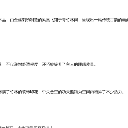
术品，由金丝刺绣制造的凤凰飞翔于青竹林间，呈现出一幅传统古韵的画
具，不仅递增舒适程度，还巧妙提升了主人的睡眠质量。
布满了竹林的装饰印花，中央悬空的功夫熊猫为空间内增添了不少活力。
有一居室，比千万豪宅有格调！