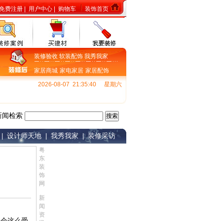
免费注册
|
用户中心
|
购物车
装饰首页
装修验收
软装配饰
我秀我家
家居商城
家电家居
家居配饰
2026-08-07 21:35:41
星期六
新闻检索
设计师天地
我秀我家
装修采访
|
|
|
粤
东
装
饰
网
新
闻
资
才会这么受