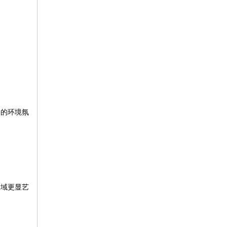
洁的环境氛
区域更显艺