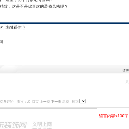
的精致，这是不是你喜欢的装修风格呢？
节打造耐看住宅
板间
请
共
[0]条评论 页次：/0
首页 上一页
下一页 尾页
转到
留言内容<100字