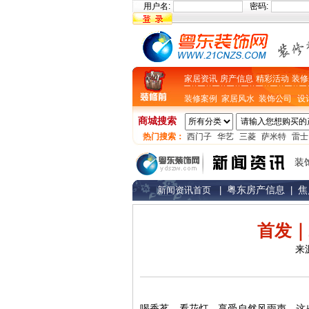
用户名:
密码:
家居资讯
房产信息
精彩活动
装修
装修案例
家居风水
装饰公司
设
商城搜索
热门搜索：
西门子
华艺
三菱
萨米特
雷士
装
粤东房产信息
焦
新闻资讯首页
|
|
首发｜
来
喝香茗、看花灯，享受自然风雨声，这