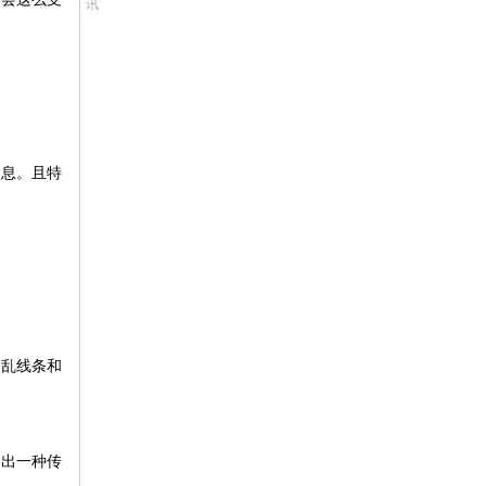
讯
气息。且特
繁乱线条和
托出一种传