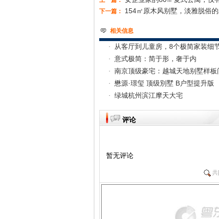
上一篇：
154㎡原木风别墅，淡雅脱俗
下一篇：
相关信息
从客厅到儿童房，8个极简家装细
意式极简：简于形，奢于内
南京顶级豪宅：越城天地别墅样
懋源·璟玺 顶级別墅 B户型提升版
绿城杭州滨江摩天大宅
评论
暂无评论
共