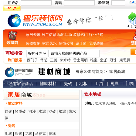
用户名:
密码:
验证码:
家居资讯
房产信息
精彩活动
装修窍门
行业快递
装修案例
家居风水
装饰公司
设计师
我要装修
商城搜索
热门搜索：
西门子
华艺
三菱
萨米特
雷士照明
唯宝
皇派
冠珠
康思贝
粤东装饰网首页
>
家居商城
辅助材料
瓷砖
地板
卫浴
厨具
门窗
所有家居商品
|
|
|
|
|
|
软木地板
辅助材料
地板:
实木复合地板
|
强化复合
红砖
|
轻质砖
|
河沙
|
水泥
|
沙砖
|
胶泥
|
防水
漆
瓷砖
地砖
|
墙砖
|
花砖
|
马赛克
|
腰线