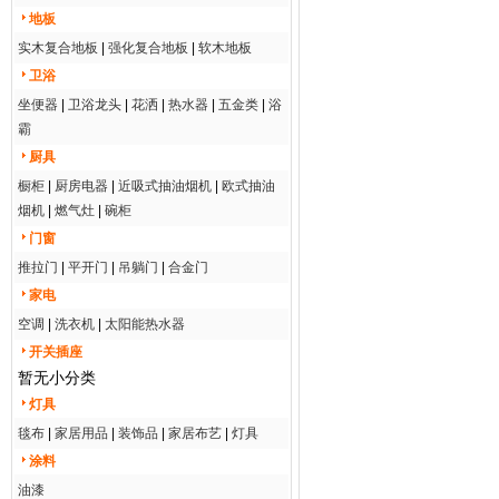
地板
实木复合地板
|
强化复合地板
|
软木地板
卫浴
坐便器
|
卫浴龙头
|
花洒
|
热水器
|
五金类
|
浴
霸
厨具
橱柜
|
厨房电器
|
近吸式抽油烟机
|
欧式抽油
烟机
|
燃气灶
|
碗柜
门窗
推拉门
|
平开门
|
吊躺门
|
合金门
家电
空调
|
洗衣机
|
太阳能热水器
开关插座
暂无小分类
灯具
毯布
|
家居用品
|
装饰品
|
家居布艺
|
灯具
涂料
油漆