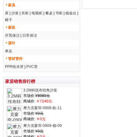
家具
床
|
沙发
|
衣柜
|
电视柜
|
餐桌
|
书柜
|
梳妆台
|
椅子
家政
开荒保洁
|
日常保洁
茶叶
单丛
管材管件
PPR给水管
|
PVC管
家居销售排行榜
3.2M科技布转角沙发
市场价:
Y8980元
商城价:
￥7140元
摩力克窗帘-0908-欧-11
市场价:
Y0元
商城价:
￥0元
摩力克窗帘-0909-都-09
市场价:
Y0元
商城价:
￥0元